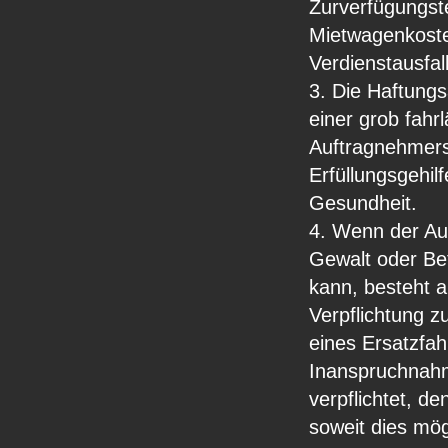
Zurverfügungst
Mietwagenkoste
Verdienstausfal
3. Die Haftungs
einer grob fahr
Auftragnehmers,
Erfüllungsgehil
Gesundheit.
4. Wenn der Auf
Gewalt oder Be
kann, besteht 
Verpflichtung z
eines Ersatzfah
Inanspruchnahm
verpflichtet, d
soweit dies mög