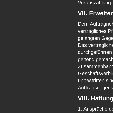
Vorauszahlung 
Vll. Erweite
Dem Auftragneh
vertragliches P
gelangten Gege
Das vertraglic
durchgeführten 
geltend gemach
Zusammenhang s
Geschäftsverbin
unbestritten sin
Auftragsgegens
Vlll. Haftu
1. Ansprüche d