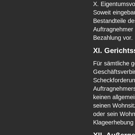
X. Eigentumsvo
Soweit eingebau
Bestandteile de
Auftragnehmer 
Bezahlung vor.
Xl. Gericht
Für sämtliche 
Geschäftsverbin
Scheckforderung
Auftragnehmers.
keinen allgemei
seinen Wohnsitz
oder sein Wohns
Klageerhebung n