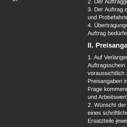
2. Der Auftragg
3. Der Auftrag 
und Probefahrt
4. Übertragung
Auftrag bedürf
II. Preisan
1. Auf Verlang
Auftragsschein 
voraussichtlic
Preisangaben i
Frage kommende
und Arbeitswert
2. Wünscht der 
eines schriftli
Ersatzteile jew