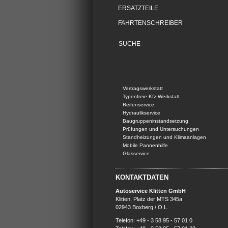
ERSATZTEILE
FAHRTENSCHREIBER
Vertragswerkstatt
Typenfreie Kfz-Werkstatt
Reifenservice
Hydraulikservice
Baugruppeninstandsetzung
Prüfungen und Untersuchungen
Standheizungen und Klimaanlagen
Mobile Pannenhilfe
Glasservice
KONTAKTDATEN
Autoservice Klitten GmbH
Klitten, Platz der MTS 345a
02943 Boxberg / O.L.
Telefon: +49 - 3 58 95 - 57 01 0